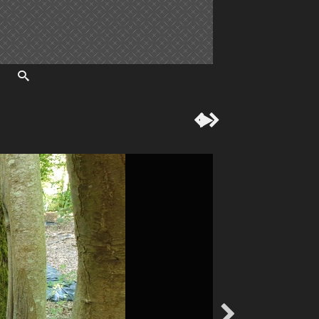



