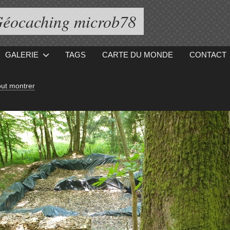
éocaching microb78
GALERIE
TAGS
CARTE DU MONDE
CONTACT
ut montrer