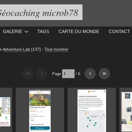
éocaching microb78
GALERIE
TAGS
CARTE DU MONDE
CONTACT
ie
Adventure Lab
[137]
-
Tout montrer
Page
/
6