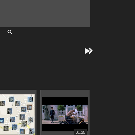


01:35