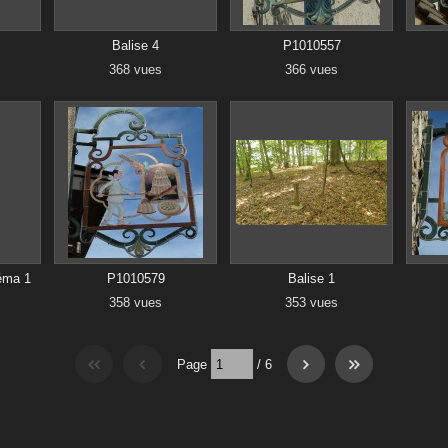
Balise 4
P1010557
368 vues
366 vues
néma 1
P1010579
Balise 1
358 vues
353 vues
Page
/
6