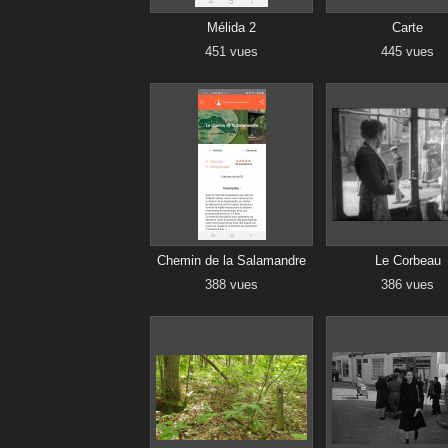
Mélida 2
Carte
451 vues
445 vues
Chemin de la Salamandre
Le Corbeau
388 vues
386 vues