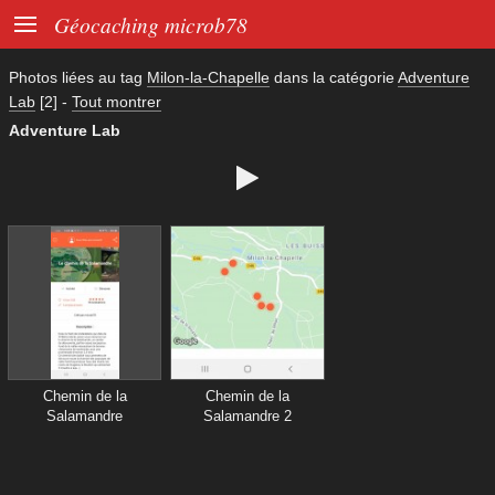

Géocaching microb78
Photos liées au tag
Milon-la-Chapelle
dans la catégorie
Adventure
Lab
[2]
-
Tout montrer
Adventure Lab

Chemin de la
Chemin de la
Salamandre
Salamandre 2