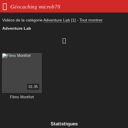

Géocaching microb78
Vidéos de la catégorie
Adventure Lab
[1]
-
Tout montrer
Adventure Lab

01:35
Films Montfort
Statistiques