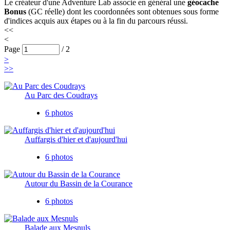
Le créateur d'une Adventure Lab associe en général une
géocache
Bonus
(GC réelle) dont les coordonnées sont obtenues sous forme
d'indices acquis aux étapes ou à la fin du parcours réussi.
<<
<
Page
/
2
>
>>
Au Parc des Coudrays
6 photos
Auffargis d'hier et d'aujourd'hui
6 photos
Autour du Bassin de la Courance
6 photos
Balade aux Mesnuls