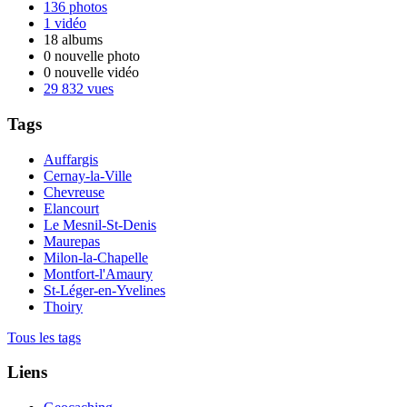
136 photos
1 vidéo
18 albums
0 nouvelle photo
0 nouvelle vidéo
29 832 vues
Tags
Auffargis
Cernay-la-Ville
Chevreuse
Elancourt
Le Mesnil-St-Denis
Maurepas
Milon-la-Chapelle
Montfort-l'Amaury
St-Léger-en-Yvelines
Thoiry
Tous les tags
Liens