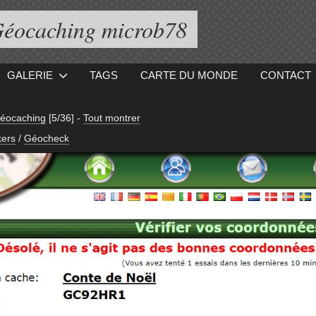
éocaching microb78
GALERIE
TAGS
CARTE DU MONDE
CONTACT
Géocaching
[5/36]
-
Tout montrer
ers
/
Géocheck