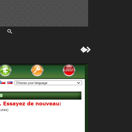


