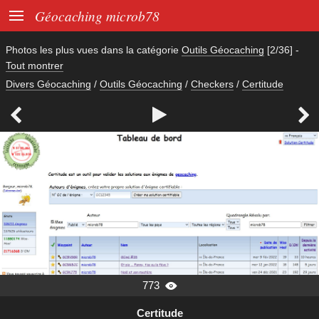

Géocaching microb78
Photos les plus vues dans la catégorie
Outils Géocaching
[2/36]
-
Tout montrer
Divers Géocaching
/
Outils Géocaching
/
Checkers
/
Certitude



773

Certitude