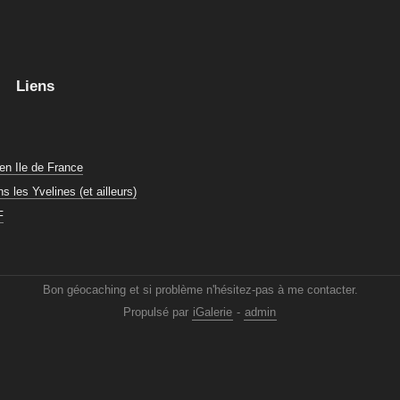
Liens
en Ile de France
 les Yvelines (et ailleurs)
F
Bon géocaching et si problème n'hésitez-pas à me contacter.
Propulsé par
iGalerie
-
admin