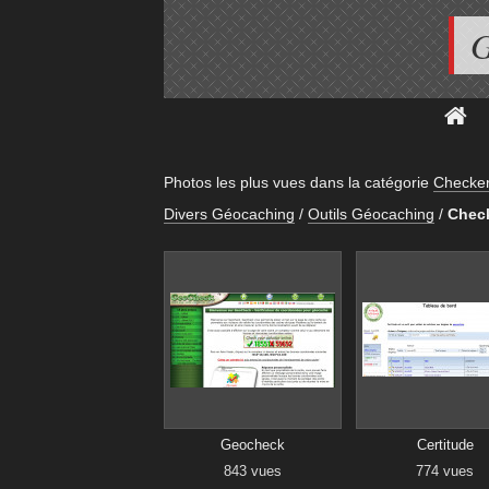
G
Photos les plus vues dans la catégorie
Checke
Divers Géocaching
/
Outils Géocaching
/
Chec
Geocheck
Certitude
843 vues
774 vues