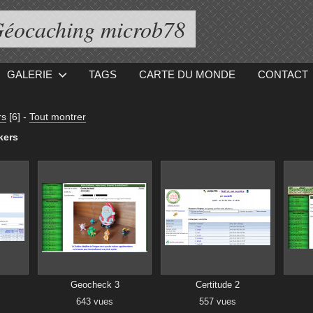
éocaching microb78
GALERIE
TAGS
CARTE DU MONDE
CONTACT
rs
[6]
-
Tout montrer
kers
Geocheck 3
Certitude 2
643 vues
557 vues