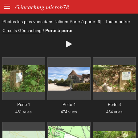

Géocaching microb78
Photos les plus vues dans l'album
Porte à porte
[6]
-
Tout montrer
Circuits Géocaching
/
Porte à porte

Porte 1
Porte 4
Porte 3
481 vues
474 vues
454 vues