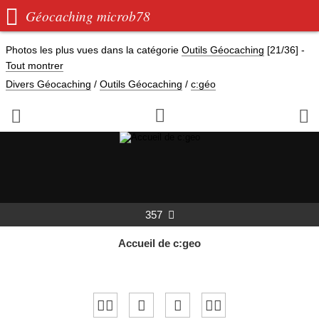

Géocaching microb78
Photos les plus vues dans la catégorie
Outils Géocaching
[21/36]
-
Tout montrer
Divers Géocaching
/
Outils Géocaching
/
c:géo



357

Accueil de c:geo