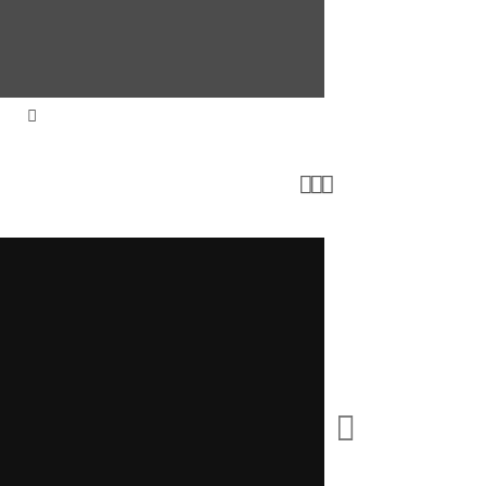



