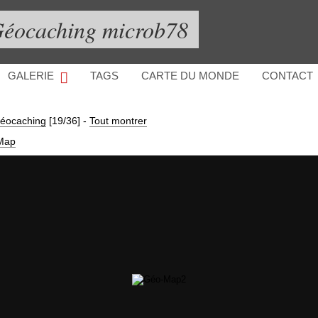
éocaching microb78
GALERIE
TAGS
CARTE DU MONDE
CONTACT
Géocaching
[19/36]
-
Tout montrer
Map