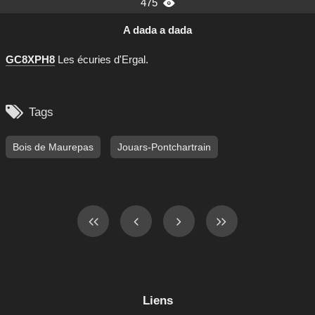
475

A dada a dada
GC8XPH8
Les écuries d'Ergal.

Tags
Bois de Maurepas
Jouars-Pontchartrain
Liens