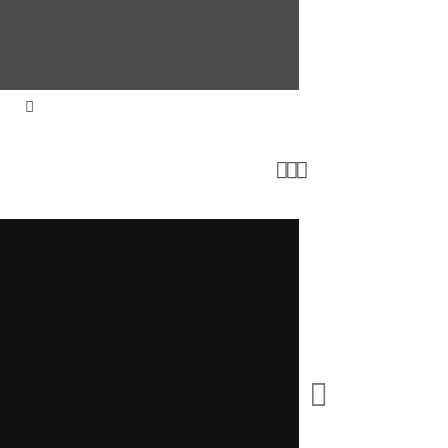



