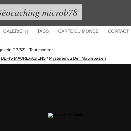
éocaching microb78
GALERIE
TAGS
CARTE DU MONDE
CONTACT
galerie
[17/52]
-
Tout montrer
DEFIS MAUREPASIENS
/
Mystères du Défi Maurepasien