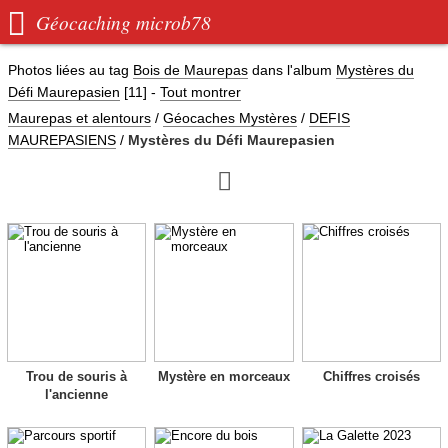

Géocaching microb78
Photos liées au tag
Bois de Maurepas
dans l'album
Mystères du
Défi Maurepasien
[11]
-
Tout montrer
Maurepas et alentours
/
Géocaches Mystères
/
DEFIS
MAUREPASIENS
/
Mystères du Défi Maurepasien

Trou de souris à
Mystère en morceaux
Chiffres croisés
l'ancienne