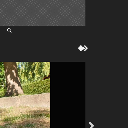



