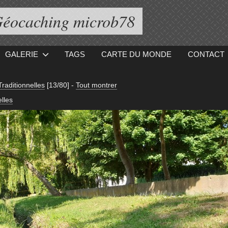
éocaching microb78
GALERIE
TAGS
CARTE DU MONDE
CONTACT
raditionnelles
[13/80]
-
Tout montrer
lles