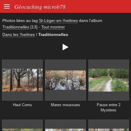

Géocaching microb78
Photos liées au tag
St-Léger-en-Yvelines
dans l'album
Traditionnelles
[13]
-
Tout montrer
Dans les Yvelines
/
Traditionnelles

Haut Cornu
Mares moussues
Pause entre 2
Mystères