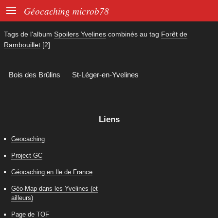

Géocaching microb78
Tags de l'album
Spoilers Yvelines
combinés au tag
Forêt de
Rambouillet
[2]
Bois des Brûlins
St-Léger-en-Yvelines
Liens
Geocaching
Project GC
Géocaching en Ile de France
Géo-Map dans les Yvelines (et
ailleurs)
Page de TOF