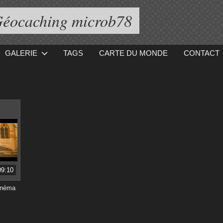
éocaching microb78
GALERIE
TAGS
CARTE DU MONDE
CONTACT
09:10
inéma