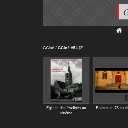
G
GCiné
/
GCiné #54
[2]
Eglises des Yvelines au
Eglises du 78 au c
cinéma