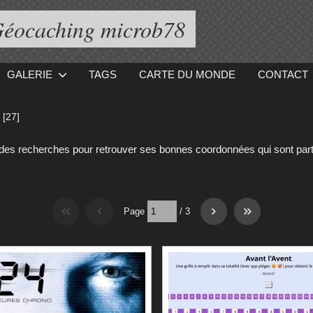
éocaching microb78
GALERIE
TAGS
CARTE DU MONDE
CONTACT
[27]
 des recherches pour retrouver ses bonnes coordonnées qui sont part
Page
/
3