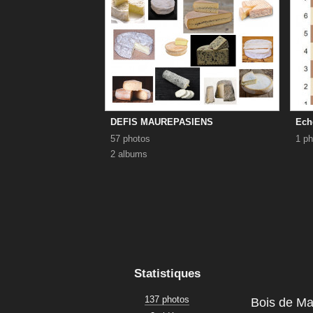
DEFIS MAUREPASIENS
Ech
57 photos
1 ph
2 albums
Statistiques
137 photos
Bois de M