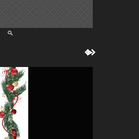


