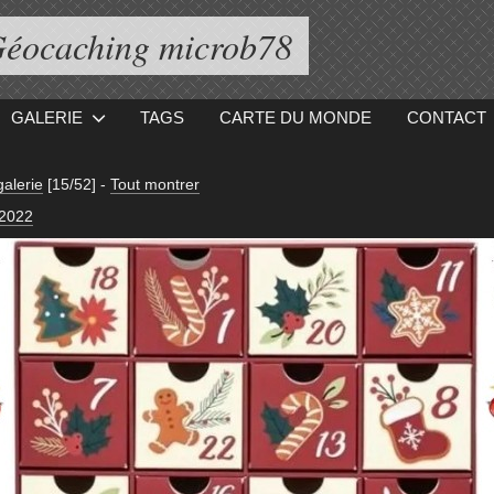
éocaching microb78
GALERIE
TAGS
CARTE DU MONDE
CONTACT
galerie
[15/52]
-
Tout montrer
 2022