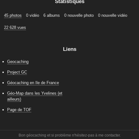
Statistiques
45 photos
0 vidéo
6 albums
0 nouvelle photo
0 nouvelle vidéo
22 628 vues
Liens
Geocaching
Project GC
Géocaching en Ile de France
Géo-Map dans les Yvelines (et
ailleurs)
Page de TOF
Bon géocaching et si problème n'hésitez-pas à me contacter.