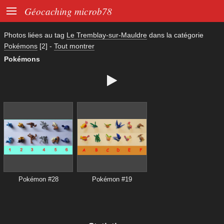

Géocaching microb78
Photos liées au tag
Le Tremblay-sur-Mauldre
dans la catégorie
Pokémons
[2]
-
Tout montrer
Pokémons

Pokémon #28
Pokémon #19