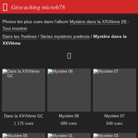

Géocaching microb78
Photos les plus vues dans l'album
Mystère dans la XXVIème
[9]
-
Tout montrer
Dans les Yvelines
/
Séries mystères yvelinois
/
Mystère dans la
XXVIème

Dans la XXVIème GC
Mystère 06
Mystère 07
1 175 vues
689 vues
648 vues