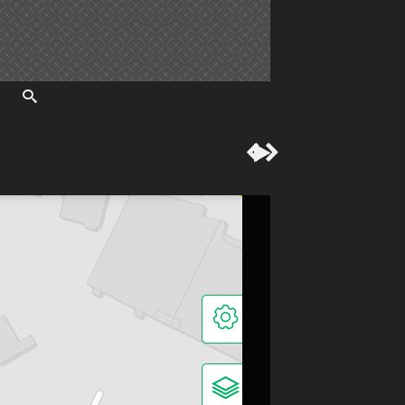


