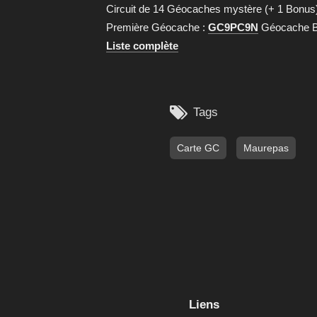
Circuit de 14 Géocaches mystère (+ 1 Bonus) 
Première Géocache :
GC9PC9N
Géocache B
Liste complète

Tags
Carte GC
Maurepas
Liens