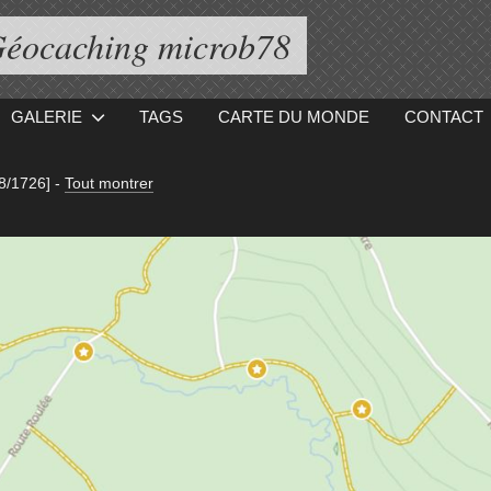
éocaching microb78
GALERIE
TAGS
CARTE DU MONDE
CONTACT
8/1726]
-
Tout montrer