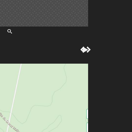


