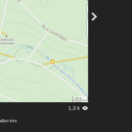

1,3 k

llon très