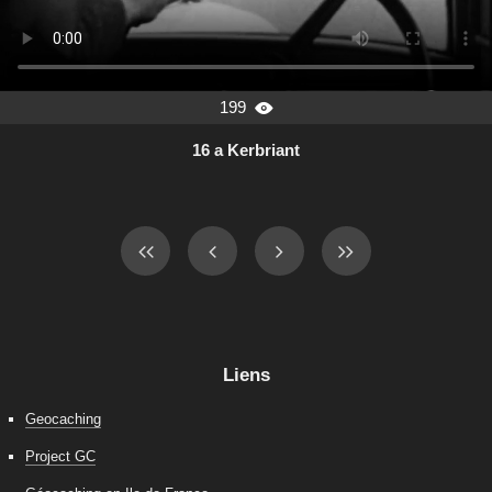
199

16 a Kerbriant
Liens
Geocaching
Project GC