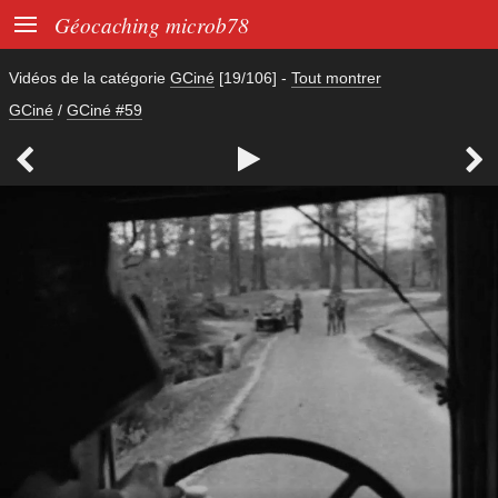

Géocaching microb78
Vidéos de la catégorie
GCiné
[19/106]
-
Tout montrer
GCiné
/
GCiné #59


