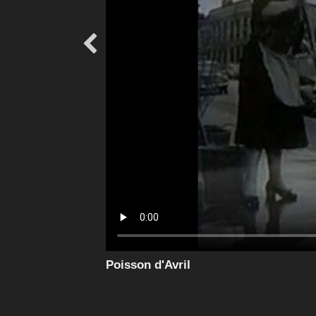

Poisson d'Avril