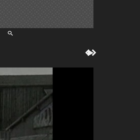


