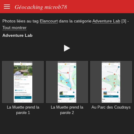

Géocaching microb78
Photos liées au tag
Elancourt
dans la catégorie
Adventure Lab
[3]
-
Tout montrer
Adventure Lab

La Muette prend la
La Muette prend la
Au Parc des Coudrays
parole 1
parole 2