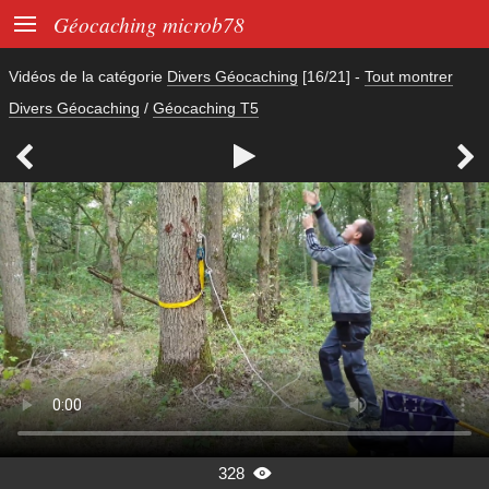

Géocaching microb78
Vidéos de la catégorie
Divers Géocaching
[16/21]
-
Tout montrer
Divers Géocaching
/
Géocaching T5



328
