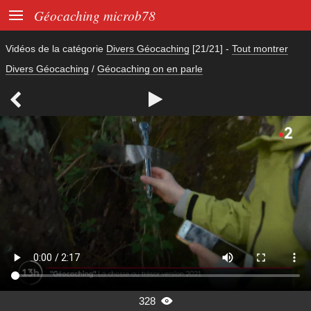

Géocaching microb78
Vidéos de la catégorie
Divers Géocaching
[21/21]
-
Tout montrer
Divers Géocaching
/
Géocaching on en parle


328
