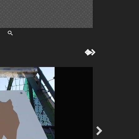



