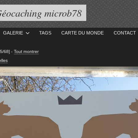
éocaching microb78
GALERIE
TAGS
CARTE DU MONDE
CONTACT
45/68]
-
Tout montrer
lles