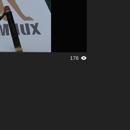
176
