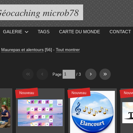
éocaching microb78
GALERIE
TAGS
CARTE DU MONDE
CONTACT
e
Maurepas et alentours
[56]
-
Tout montrer
Page
/
3
Nouveau
Nouveau
Nouv