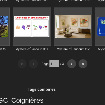
rt #9
Mystère d'Élancourt #11
Mystère d'Élancourt #12
Mystè
Page
/
3
Tags combinés
 GC
Coignières