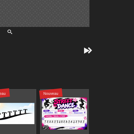


eau
Nouveau