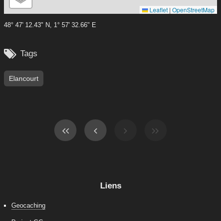
Leaflet
|
OpenStreetMap
48° 47' 12.43" N, 1° 57' 32.66" E

Tags
Elancourt
Liens
Geocaching