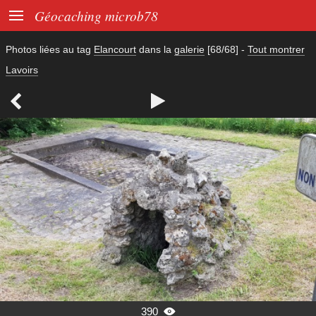

Géocaching microb78
Photos liées au tag
Elancourt
dans la
galerie
[68/68]
-
Tout montrer
Lavoirs


390
