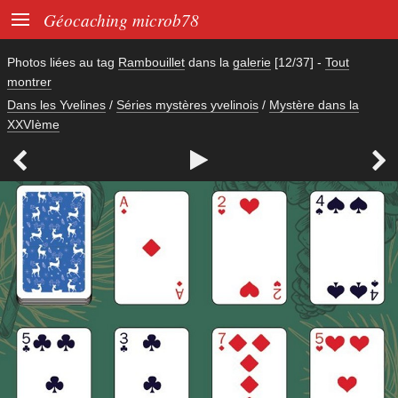

Géocaching microb78
Photos liées au tag
Rambouillet
dans la
galerie
[12/37]
-
Tout
montrer
Dans les Yvelines
/
Séries mystères yvelinois
/
Mystère dans la
XXVIème


