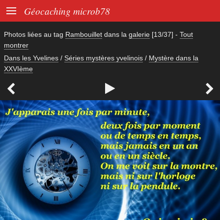

Géocaching microb78
Photos liées au tag
Rambouillet
dans la
galerie
[13/37]
-
Tout
montrer
Dans les Yvelines
/
Séries mystères yvelinois
/
Mystère dans la
XXVIème


