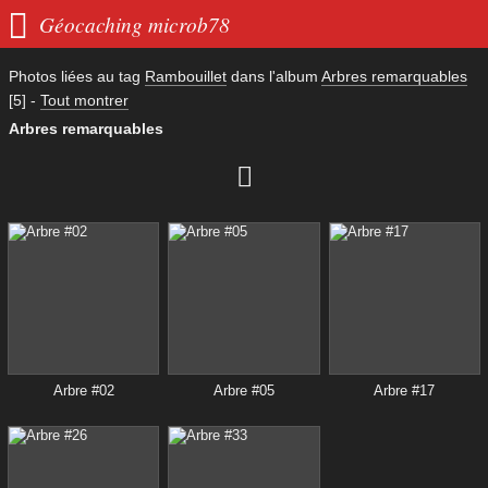

Géocaching microb78
Photos liées au tag
Rambouillet
dans l'album
Arbres remarquables
[5]
-
Tout montrer
Arbres remarquables

Arbre #02
Arbre #05
Arbre #17