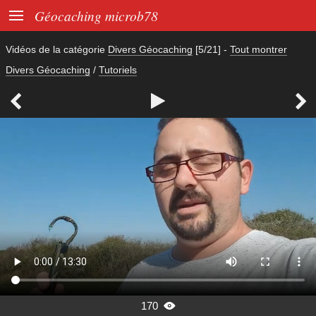

Géocaching microb78
Vidéos de la catégorie
Divers Géocaching
[5/21]
-
Tout montrer
Divers Géocaching
/
Tutoriels



170
