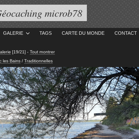
éocaching microb78
GALERIE
TAGS
CARTE DU MONDE
CONTACT
alerie
[19/21]
-
Tout montrer
c les Bains
/
Traditionnelles