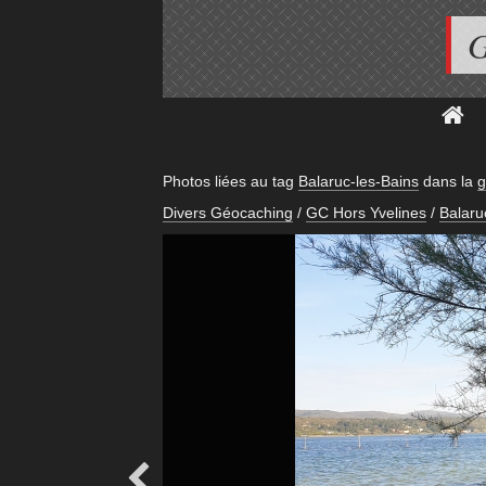
G
Photos liées au tag
Balaruc-les-Bains
dans la
g
Divers Géocaching
/
GC Hors Yvelines
/
Balaru
