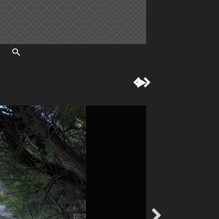



