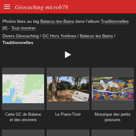

Géocaching microb78
Photos liées au tag
Balaruc-les-Bains
dans l'album
Traditionnelles
[8]
-
Tout montrer
Divers Géocaching
/
GC Hors Yvelines
/
Balaruc les Bains
/
Traditionnelles

Carte GC de Balaruc
Le Piano-Tiroir
Mosaïque des petits
et des environs
poissons