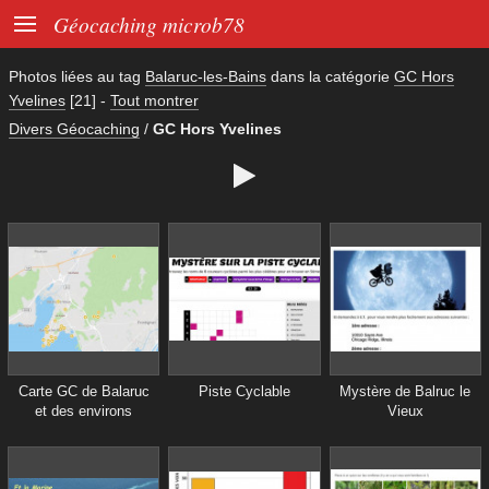

Géocaching microb78
Photos liées au tag
Balaruc-les-Bains
dans la catégorie
GC Hors
Yvelines
[21]
-
Tout montrer
Divers Géocaching
/
GC Hors Yvelines

Carte GC de Balaruc
Piste Cyclable
Mystère de Balruc le
et des environs
Vieux