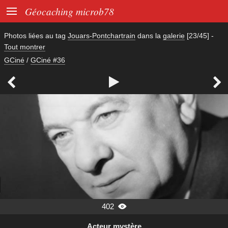

Géocaching microb78
Photos liées au tag
Jouars-Pontchartrain
dans la
galerie
[23/45]
-
Tout montrer
GCiné
/
GCiné #36



402

Acteur mystère