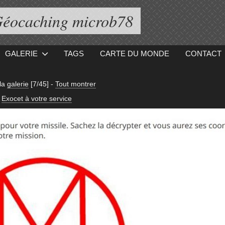
éocaching microb78
GALERIE
TAGS
CARTE DU MONDE
CONTACT
la
galerie
[7/45]
-
Tout montrer
Exocet à votre service