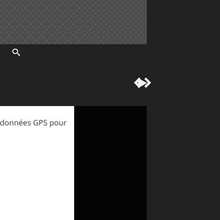


