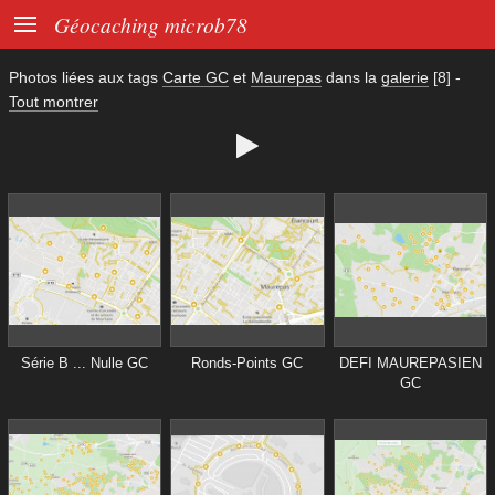

Géocaching microb78
Photos liées aux tags
Carte GC
et
Maurepas
dans la
galerie
[8]
-
Tout montrer

Série B ... Nulle GC
Ronds-Points GC
DEFI MAUREPASIEN
GC