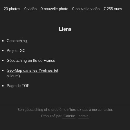
20 photos
0 vidéo
0 nouvelle photo
0 nouvelle vidéo
7 255 vues
Liens
Geocaching
Project GC
Géocaching en Ile de France
Géo-Map dans les Yvelines (et
ailleurs)
Page de TOF
Bon géocaching et si problème n'hésitez-pas à me contacter.
Propulsé par
iGalerie
-
admin