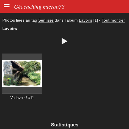

Géocaching microb78
Photos liées au tag
Senlisse
dans l'album
Lavoirs
[1]
-
Tout montrer
Lavoirs

Va lavoir ! #11
Statistiques