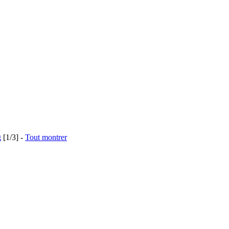
g
[1/3]
-
Tout montrer