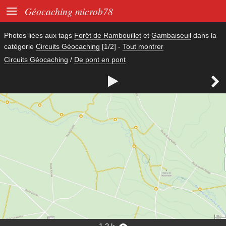

Géocaching microb78
Photos liées aux tags
Forêt de Rambouillet
et
Gambaiseuil
dans la
catégorie
Circuits Géocaching
[1/2]
-
Tout montrer
Circuits Géocaching
/
De pont en pont

