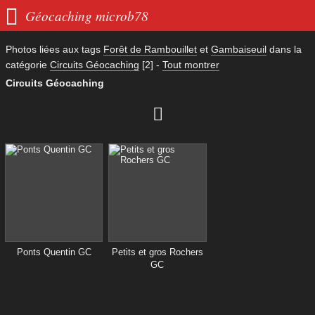

Géocaching microb78
Photos liées aux tags
Forêt de Rambouillet
et
Gambaiseuil
dans la
catégorie
Circuits Géocaching
[2]
-
Tout montrer
Circuits Géocaching

Ponts Quentin GC
Petits et gros Rochers
GC