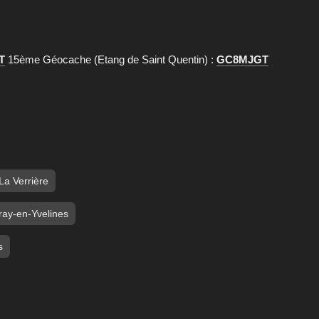
T
15ème Géocache (Etang de Saint Quentin) :
GC8MJGT
La Verrière
ray-en-Yvelines
s