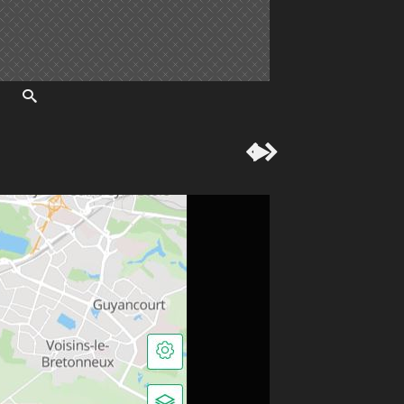


