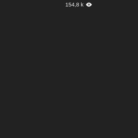
154,8 k
