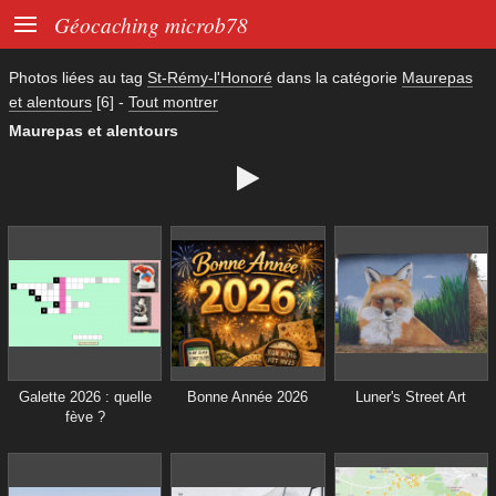

Géocaching microb78
Photos liées au tag
St-Rémy-l'Honoré
dans la catégorie
Maurepas
et alentours
[6]
-
Tout montrer
Maurepas et alentours

Galette 2026 : quelle
Bonne Année 2026
Luner's Street Art
fève ?