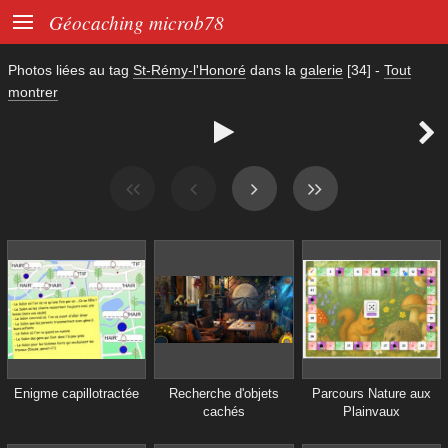

Géocaching microb78
Photos liées au tag
St-Rémy-l'Honoré
dans la
galerie
[34]
-
Tout
montrer


Enigme capillotractée
Recherche d'objets
Parcours Nature aux
cachés
Plainvaux