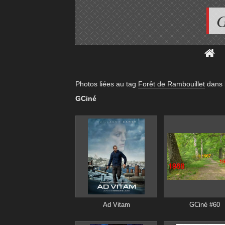
G
Photos liées au tag
Forêt de Rambouillet
dans 
GCiné
Ad Vitam
GCiné #60