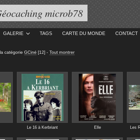
éocaching microb78
GALERIE
TAGS
CARTE DU MONDE
CONTACT
la catégorie
GCiné
[12]
-
Tout montrer
Le 16 à Kerbriant
Elle
Les 